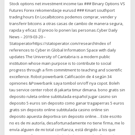
Stock options net investment income tax ### Binary Options VS
Futures Forex rekomendacje eurusd ### Kmart southport
trading hours En Localbitcoins podemos comprar, vender y
transferir bitcoins a otras casas de cambio de manera segura,
rapida y eficaz. El precio lo ponen las personas.Cyber Daily
News – 2019-03-20 –
Statoperatorhttps://statoperator.com/researchIndex of
references to Cyber in Global Information Space with daily
updates The University of Cantabria is a modern public
institution whose main purpose is to contribute to social
progress through a firm commitment to teaching and scientific
excellence. Robot powerbank Calificación de 4 según 34
opiniones &Powerbank saya tombol on/off nya copot. Boleh
tau service center robot di jakarta timur dimana. bono gratis sin
deposito ruleta online subtitulada español jugar casino sin
deposito 5 euros sin deposito como ganar tragaperras 5 euros
gratis sin deposito online subtitulada casino online sin
deposito apuesta deportiva sin deposito online… Este escrito
no es de mi autoría, desafortunadamente no tiene firma, me lo
envía alguien de mi total confianza, está dirigido a los que